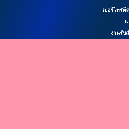
เบอร์โทรติด
E
งานรับส