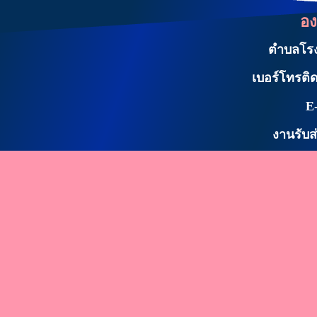
อง
ตำบลโรงเ
เบอร์โทรติด
E
งานรับส