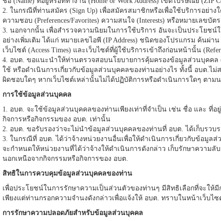
ชื่อ (Name) ที่อยู่หรือที่ทำงาน (Home or Work Address) เขตไปรษณีย์ (ZI
2. ในกรณีที่ท่านสมัคร (Sign Up) เพื่อสมัครสมาชิกหรือเพื่อใช้บริการอย่าง
ความชอบ (Preferences/Favorites) ความสนใจ (Interests) หรือหมายเลขบัตรเค
3. นอกจากนั้น เพื่อสำรวจความนิยมในการใช้บริการ อันจะเป็นประโยชน์
อย่างเพิ่มเติม ได้แก่ หมายเลขไอพี (IP Address) ชนิดของโปรแกรม ค้นผ่าน (
เว็บไซต์ (Access Times) และเว็บไซต์ที่ผู้ใช้บริการเข้าถึงก่อนหน้านั้น (Refe
4. อบต. ขอแนะนำให้ท่านตรวจสอบนโยบายการคุ้มครองข้อมูลส่วนบุคคล (Priva
ใช้ หรือดำเนินการเกี่ยวกับข้อมูลส่วนบุคคลของท่านอย่างไร ทั้งนี้ อบต.
ผิดชอบใดๆ หากเว็บไซต์เหล่านั้นไม่ได้ปฏิบัติการหรือดำเนินการใดๆ ตามน
การใช้ข้อมูลส่วนบุคคล
1. อบต. จะใช้ข้อมูลส่วนบุคคลของท่านเพียงเท่าที่จำเป็น เช่น ชื่อ และ ที
กิจการหรือกิจกรรมของ อบต. เท่านั้น
2. อบต. ขอรับรองว่าจะไม่นำข้อมูลส่วนบุคคลของท่านที่ อบต. ได้เก็บรว
3. ในกรณีที่ อบต. ได้ว่าจ้างหน่วยงานอื่นเพื่อให้ดำเนินการเกี่ยวกับข้อม
จะกำหนดให้หน่วยงานที่ได้ว่าจ้างให้ดำเนินการดังกล่าว เก็บรักษาความ
นอกเหนือจากกิจกรรมหรือกิจการของ อบต.
สิทธิในการควบคุมข้อมูลส่วนบุคคลของท่าน
เพื่อประโยชน์ในการรักษาความเป็นส่วนตัวของท่านๆ มีสิทธิเลือกที่จะให้ม
เพียงแต่ท่านกรอกความจำนงดังกล่าวเพื่อแจ้งให้ อบต. ทราบในหน้าเว็บไซ
การรักษาความปลอดภัยสำหรับข้อมูลส่วนบุคคล