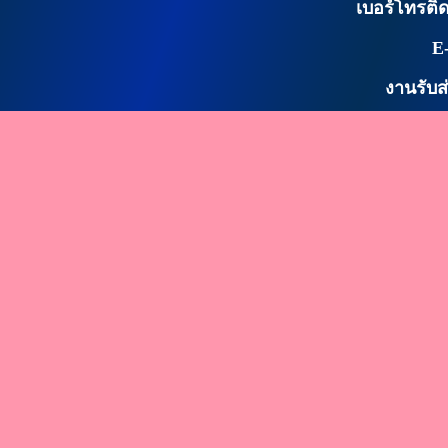
เบอร์โทรติด
E
งานรับส