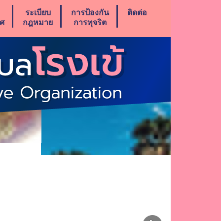
ระเบียบ
การป้องกัน
ติดต่อ
าศ
กฎหมาย
การทุจริต