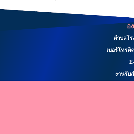
อง
ตำบลโรงเ
เบอร์โทรติด
E
งานรับส